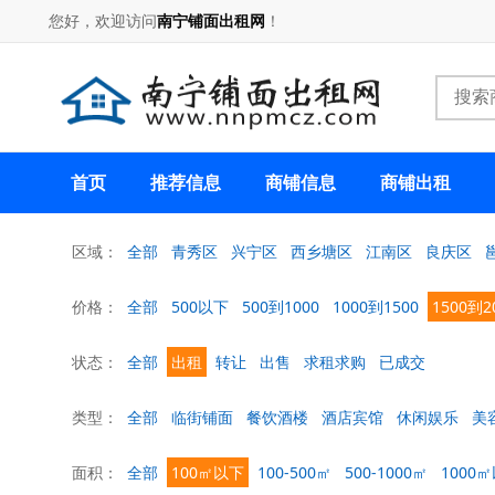
您好，欢迎访问
南宁铺面出租网
！
首页
推荐信息
商铺信息
商铺出租
区域：
全部
青秀区
兴宁区
西乡塘区
江南区
良庆区
价格：
全部
500以下
500到1000
1000到1500
1500到2
状态：
全部
出租
转让
出售
求租求购
已成交
类型：
全部
临街铺面
餐饮酒楼
酒店宾馆
休闲娱乐
美
面积：
全部
100㎡以下
100-500㎡
500-1000㎡
1000