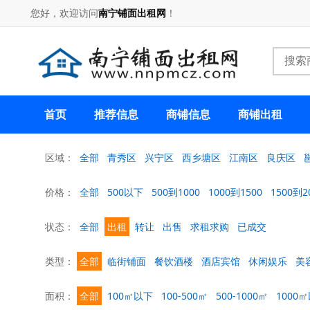
您好，欢迎访问
南宁铺面出租网
！
首页
推荐信息
商铺信息
商铺出租
区域：
全部
青秀区
兴宁区
西乡塘区
江南区
良庆区
价格：
全部
500以下
500到1000
1000到1500
1500到2
状态：
全部
出租
转让
出售
求租求购
已成交
类型：
全部
临街铺面
餐饮酒楼
酒店宾馆
休闲娱乐
美
面积：
全部
100㎡以下
100-500㎡
500-1000㎡
1000