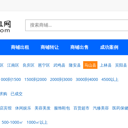
商铺出租
商铺转让
商铺出售
成功案例
区
江南区
良庆区
邕宁区
武鸣县
隆安县
马山县
上林县
宾阳县
1000到1500
1500到2000
2000到3000
3000到4000
4500以上
求购
已成交
店宾馆
休闲娱乐
美容美发
服饰鞋包
百货超市
汽修美容
医药保
500-1000㎡
1000㎡以上