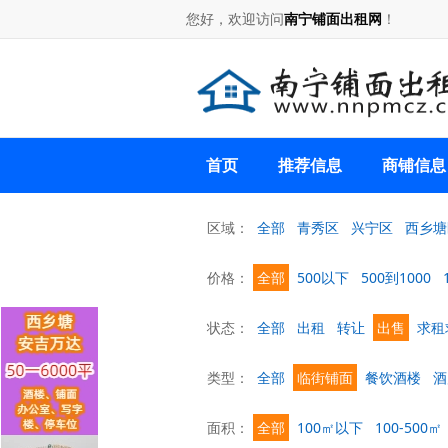
您好，欢迎访问
南宁铺面出租网
！
首页
推荐信息
商铺信息
区域：
全部
青秀区
兴宁区
西乡塘
价格：
全部
500以下
500到1000
状态：
全部
出租
转让
出售
求租
类型：
全部
临街铺面
餐饮酒楼
酒
面积：
全部
100㎡以下
100-500㎡