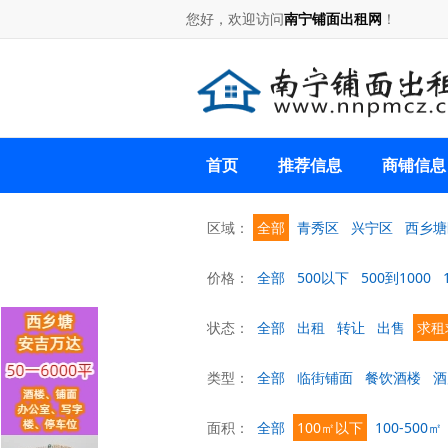
您好，欢迎访问
南宁铺面出租网
！
首页
推荐信息
商铺信息
区域：
全部
青秀区
兴宁区
西乡塘
价格：
全部
500以下
500到1000
状态：
全部
出租
转让
出售
求租
类型：
全部
临街铺面
餐饮酒楼
酒
面积：
全部
100㎡以下
100-500㎡