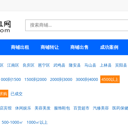
商铺出租
商铺转让
商铺出售
成功案例
区
江南区
良庆区
邕宁区
武鸣县
隆安县
马山县
上林县
宾阳县
1000到1500
1500到2000
2000到3000
3000到4000
4500以上
求购
已成交
店宾馆
休闲娱乐
美容美发
服饰鞋包
百货超市
汽修美容
医药保
500-1000㎡
1000㎡以上