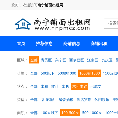
您好，欢迎访问
南宁铺面出租网
！
首页
推荐信息
商铺信息
商铺出租
区域：
全部
青秀区
兴宁区
西乡塘区
江南区
良庆区
价格：
全部
500以下
500到1000
1000到1500
1500到2
状态：
全部
出租
转让
出售
求租求购
已成交
类型：
全部
临街铺面
餐饮酒楼
酒店宾馆
休闲娱乐
美
面积：
全部
100㎡以下
100-500㎡
500-1000㎡
1000