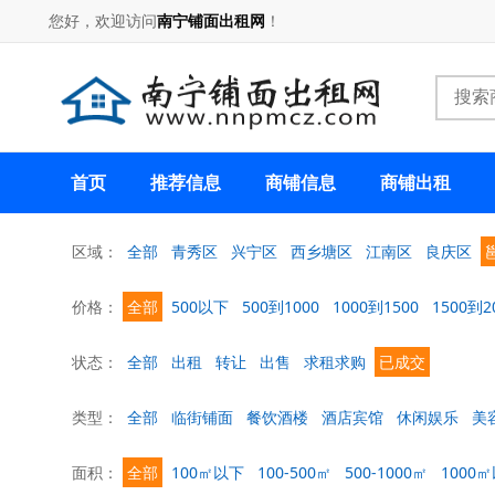
您好，欢迎访问
南宁铺面出租网
！
首页
推荐信息
商铺信息
商铺出租
区域：
全部
青秀区
兴宁区
西乡塘区
江南区
良庆区
价格：
全部
500以下
500到1000
1000到1500
1500到2
状态：
全部
出租
转让
出售
求租求购
已成交
类型：
全部
临街铺面
餐饮酒楼
酒店宾馆
休闲娱乐
美
面积：
全部
100㎡以下
100-500㎡
500-1000㎡
1000