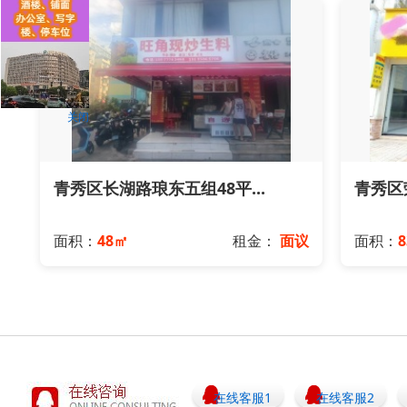
关闭
青秀区长湖路琅东五组48平...
青秀区荣
面积：
48㎡
租金：
面议
面积：
8
在线客服1
在线客服2