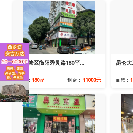
西乡塘区衡阳秀灵路180平...
昆仑大
面积：
180㎡
租金：
11000元
面积：
关闭