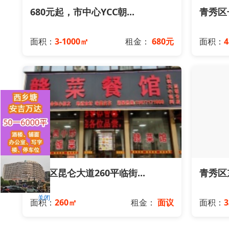
680元起，市中心YCC朝...
青秀区长
面积：
3-1000㎡
租金：
680元
面积：
兴宁区昆仑大道260平临街...
青秀区东
关闭
面积：
260㎡
租金：
面议
面积：