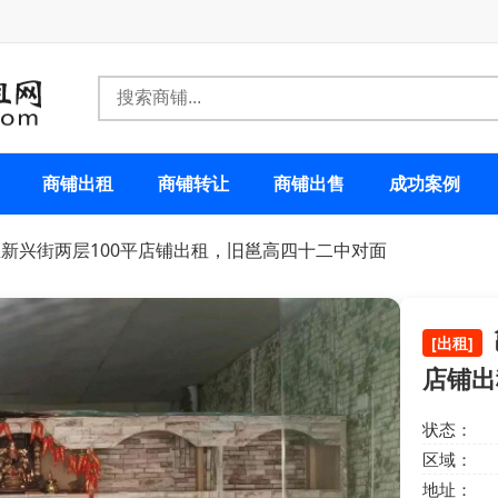
商铺出租
商铺转让
商铺出售
成功案例
区新兴街两层100平店铺出租，旧邕高四十二中对面
[出租]
店铺出
状态：
区域：
地址：