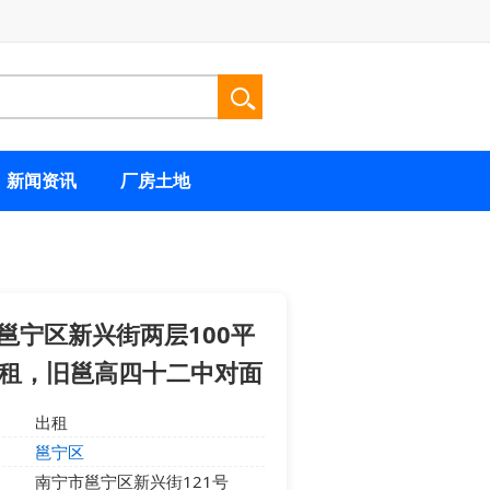
新闻资讯
厂房土地
邕宁区新兴街两层100平
租，旧邕高四十二中对面
出租
邕宁区
南宁市邕宁区新兴街121号