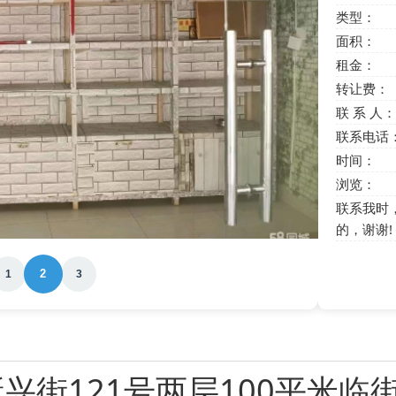
类型：
面积：
租金：
转让费：
联 系 人：
联系电话
时间：
浏览：
联系我时
的，谢谢!
2
1
3
兴街121号两层100平米临