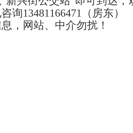
航“新兴街公交站”即可到达，
询13481166471（房东）
信息，网站、中介勿扰！