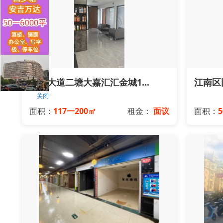
昆仑大道二塘大嘉汇汇金城1...
江南区
关闭
面积：
117一200㎡
租金：
面议
面积：