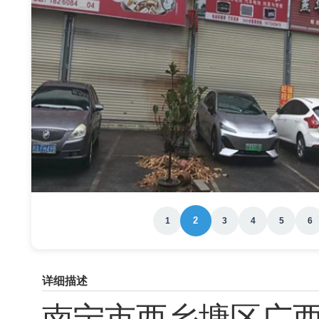
2
1
3
4
5
6
详细描述
南宁市西乡塘区
广