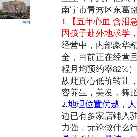
南宁市青秀区东葛路
1.【五年心血 含泪
关闭
因孩子赴外地求学
经营中，内部豪华
全，目前正在经营且盈
程月均预约率82%
故此真心低价转让
容养生，美发，舞
2.地理位置优越，
边已有多家店铺入
力强，无论做什么