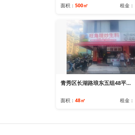
面积：
500㎡
租金
青秀区长湖路琅东五组48平...
面积：
48㎡
租金