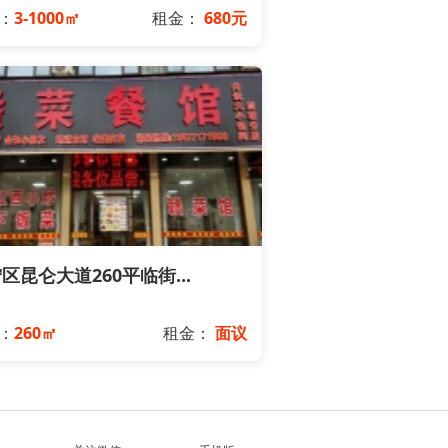
：
3-1000㎡
租金：
680元
区昆仑大道260平临街...
：
260㎡
租金：
面议