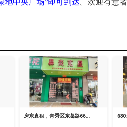
绿地中央广场”即可到达
。欢迎有意
.
房东直租，青秀区东葛路66...
68