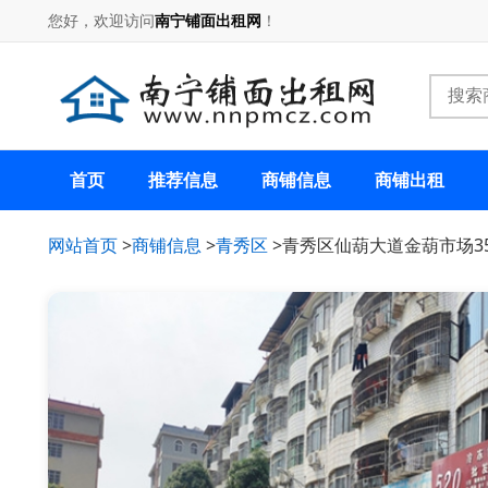
您好，欢迎访问
南宁铺面出租网
！
首页
推荐信息
商铺信息
商铺出租
网站首页
>
商铺信息
>
青秀区
>青秀区仙葫大道金葫市场3