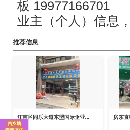
板
19977166701
业主（个人）信息
推荐信息
江南区同乐大道东盟国际企业...
房东直租