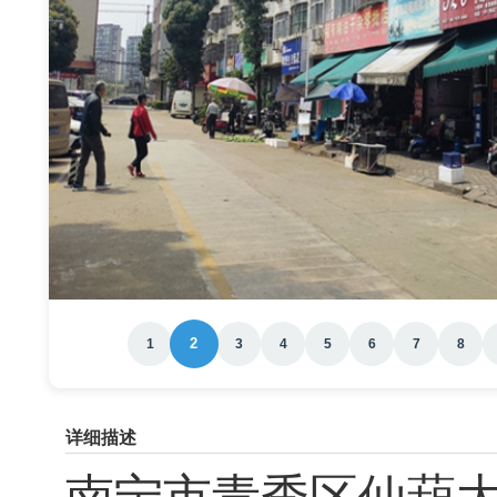
2
1
3
4
5
6
7
8
详细描述
南宁市青秀区仙葫大