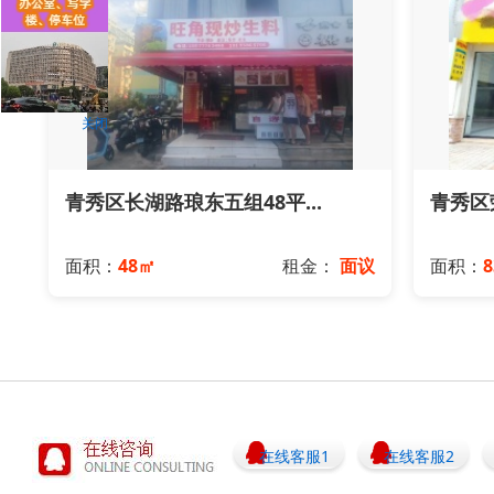
关闭
青秀区长湖路琅东五组48平...
青秀区荣
面积：
48㎡
租金：
面议
面积：
8
在线客服1
在线客服2