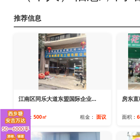
推荐信息
江南区同乐大道东盟国际企业...
房东直租
面积：
500㎡
租金：
面议
面积：