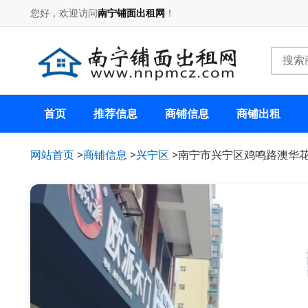
您好，欢迎访问
南宁铺面出租网
！
首页
推荐信息
商铺信息
商铺出租
网站首页
>
商铺信息
>
兴宁区
>南宁市兴宁区鸡鸣路澳华花