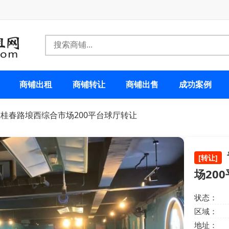
商铺出租
商铺转让
商铺出售
成功案例
桂春路埌西综合市场200平台球厅转让
[转让]
场20
状态：
区域：
地址：