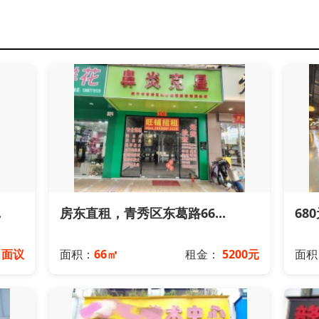
.
房东直租，青秀区东葛路66...
68
：
面议
面积：
66㎡
租金：
5200元
面积