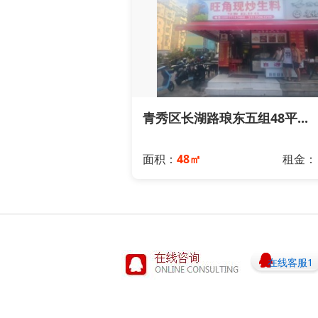
青秀区长湖路琅东五组48平...
面积：
48㎡
租金
在线客服1