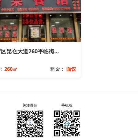
区昆仑大道260平临街...
：
260㎡
租金：
面议
关注微信
手机版