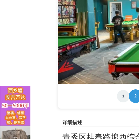
2
1
详细描述
青秀区桂春路埌西综合