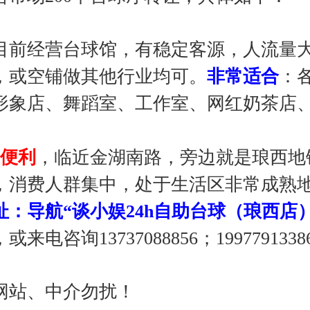
目前经营台球馆，有稳定客源，人流量
，或空铺做其他行业均可。
非常适合
：
形象店、舞蹈室、工作室、网红奶茶店
。
通便利
，临近金湖南路，旁边就是琅西地
，消费人群集中，处于生活区非常成熟
址：导航“谈小娱24h自助台球（琅西店
咨询13737088856；1997791338
网站、中介勿扰！