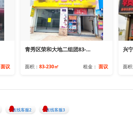
青秀区荣和大地二组团83-...
兴宁
：
面议
面积：
83-230㎡
租金：
面议
面积
在线客服2
在线客服3