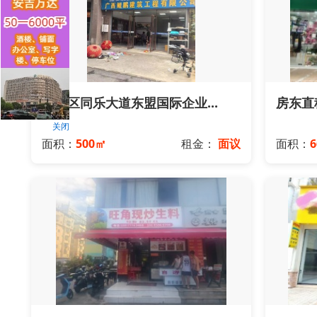
江南区同乐大道东盟国际企业...
房东直租
关闭
面积：
500㎡
租金：
面议
面积：