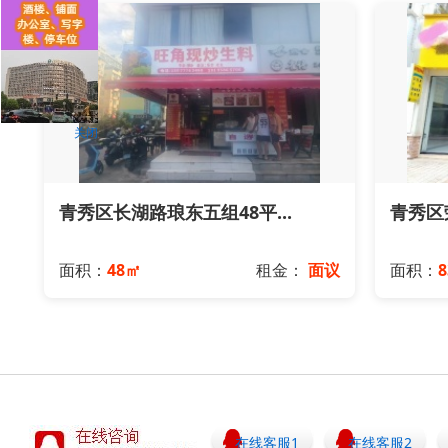
关闭
青秀区长湖路琅东五组48平...
青秀区荣
面积：
48㎡
租金：
面议
面积：
8
在线客服1
在线客服2