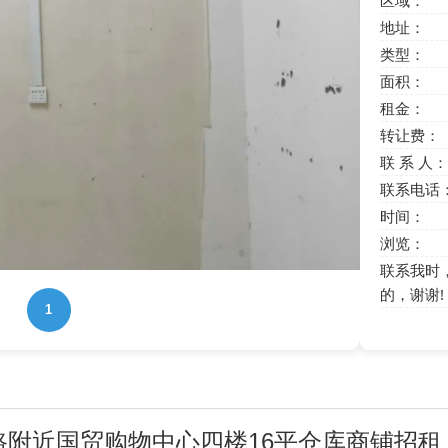
区域：
地址：
类型：
面积：
租金：
转让费：
联 系 人：
联系电话
时间：
浏览：
联系我时
的，谢谢!
1
山路附近国贸购物中心四楼16平仓库商铺招