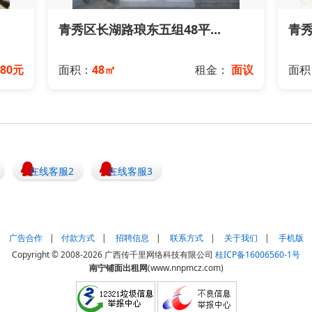
青秀区长湖路琅东五组48平...
青秀
680元
面积：
48㎡
租金：
面议
面积
在线客服2
在线客服3
广告合作
|
付款方式
|
招聘信息
|
联系方式
|
关于我们
|
手机版
Copyright © 2008-2026 广西传千里网络科技有限公司
桂ICP备16006560-1号
南宁铺面出租网
(www.nnpmcz.com)