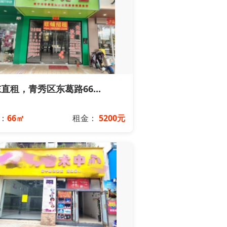
直租，青秀区东葛路66...
：
66㎡
租金：
5200元