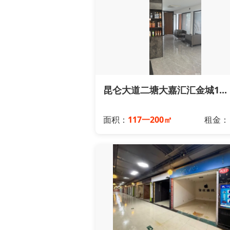
昆仑大道二塘大嘉汇汇金城1...
面积：
117一200㎡
租金