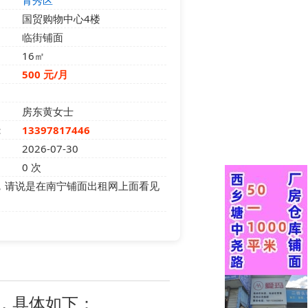
青秀区
国贸购物中心4楼
临街铺面
16㎡
500 元/月
房东黄女士
：
13397817446
2026-07-30
0
次
，请说是在南宁铺面出租网上面看见
租，具体如下：