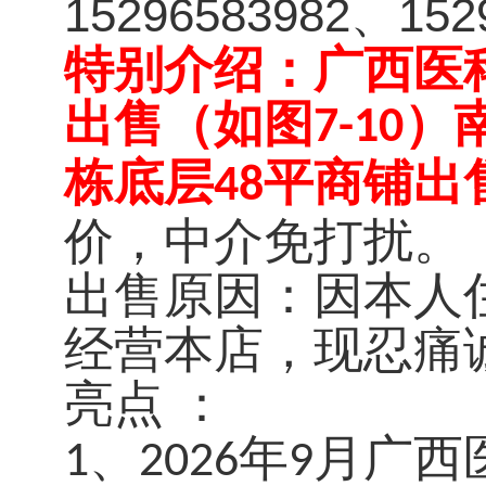
15296583982、152
特别介绍：广西医
出售
（如图
）
7-10
栋底层
平
商铺出
48
价，中介免打扰。
出售原因：因本人
经营本店，现忍痛
亮点
：
、
年
月广西
1
2026
9