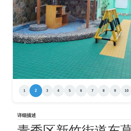
2
1
3
4
5
6
7
8
9
10
详细描述
青秀区新竹街道
东葛