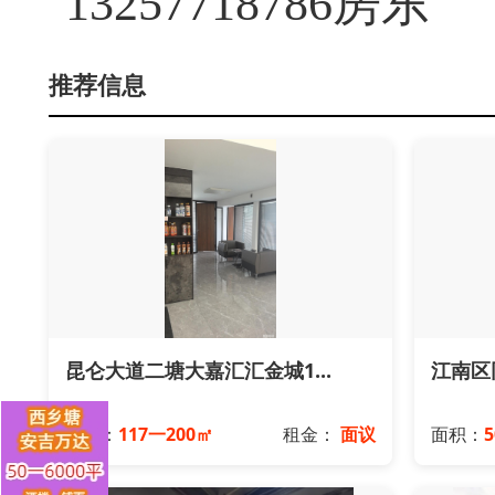
13257718786房东
推荐信息
昆仑大道二塘大嘉汇汇金城1...
江南区
面积：
117一200㎡
租金：
面议
面积：