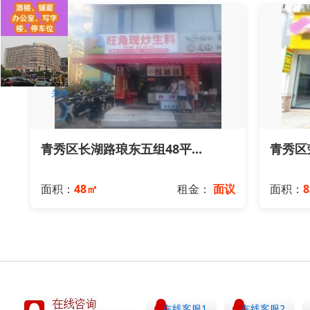
关闭
青秀区长湖路琅东五组48平...
青秀区荣
面积：
48㎡
租金：
面议
面积：
8
在线客服1
在线客服2