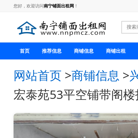
您好，欢迎访问
南宁铺面出租网
！
首页
推荐信息
商铺信息
商铺出租
网站首页
>
商铺信息
>
宏泰苑53平空铺带阁楼