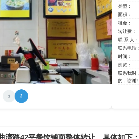
类型：
面积：
租金：
转让费：
联 系 人：
联系电话
时间：
浏览：
联系我时
的，谢谢!
2
1
42
曲湾路
平餐饮铺面整体转让，具体如下