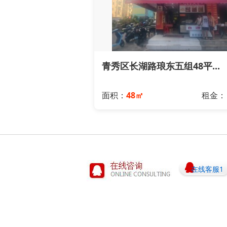
青秀区长湖路琅东五组48平...
面积：
48㎡
租金
在线客服1