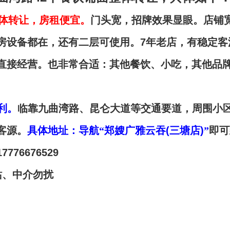
体转让，房租便宜。
门头宽，招牌效果显眼。店铺
房设备都在，还有二层可使用。
7
年老店，有稳定客
直接经营。也非常合适：其他餐饮、小吃，其他品
利。
临靠九曲湾路、昆仑大道等交通要道，周围小
客源。
具体地址：导航
“郑嫂广雅云吞
(
三塘店
)
”
即可
17776676529
站、中介勿扰