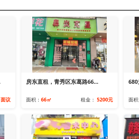
.
房东直租，青秀区东葛路66...
68
：
面议
面积：
66㎡
租金：
5200元
面积