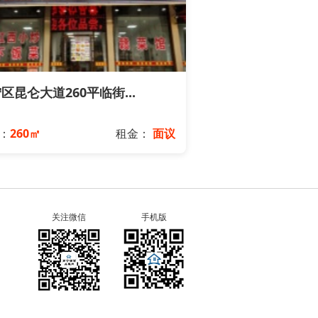
区昆仑大道260平临街...
：
260㎡
租金：
面议
关注微信
手机版