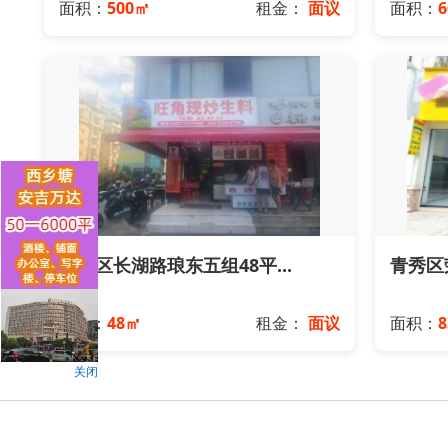
面积：
500㎡
租金：
面议
面积：
青秀区长湖路琅东五组48平...
青秀区荣
面积：
48㎡
租金：
面议
面积：
8
关闭