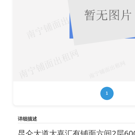
1
详细描述
昆仑大道大嘉汇有铺面六间2层6