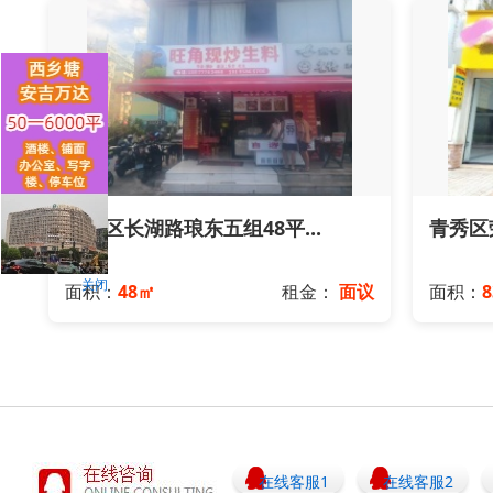
青秀区长湖路琅东五组48平...
青秀区荣
关闭
面积：
48㎡
租金：
面议
面积：
8
在线客服1
在线客服2