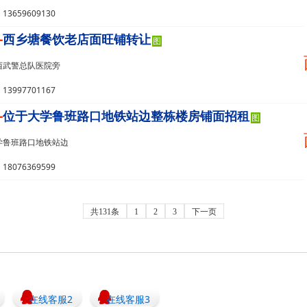
3659609130
-
西乡塘餐饮老店面旺铺转让
图
西武警总队医院旁
3997701167
-
位于大学鲁班路口地铁站边整栋楼房铺面招租
图
学鲁班路口地铁站边
8076369599
共131条
1
2
3
下一页
在线客服2
在线客服3