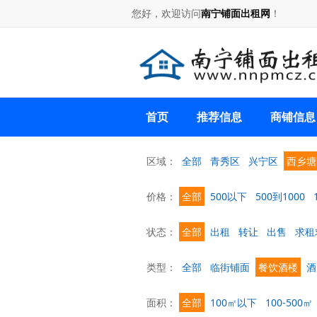
您好，欢迎访问
南宁铺面出租网
！
首页
推荐信息
商铺信息
区域：
全部
青秀区
兴宁区
西乡塘
价格：
全部
500以下
500到1000
状态：
全部
出租
转让
出售
求租
类型：
全部
临街铺面
餐饮酒楼
酒
面积：
全部
100㎡以下
100-500㎡