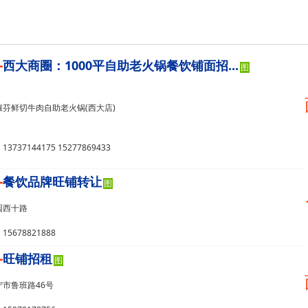
-
西大商圈：1000平自助老火锅餐饮铺面招...
图
芬鲜切牛肉自助老火锅(西大店)
737144175 15277869433
-
餐饮品牌旺铺转让
图
园西十路
5678821888
-
旺铺招租
图
市鲁班路46号