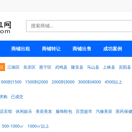
商铺出租
商铺转让
商铺出售
成功案例
区
江南区
良庆区
邕宁区
武鸣县
隆安县
马山县
上林县
宾阳县
1000到1500
1500到2000
2000到3000
3000到4000
4500以上
求购
已成交
店宾馆
休闲娱乐
美容美发
服饰鞋包
百货超市
汽修美容
医药保
500-1000㎡
1000㎡以上