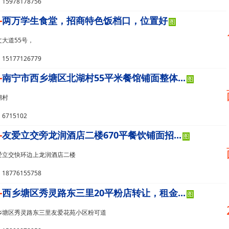
5978178756
-
两万学生食堂，招商特色饭档口，位置好
图
大道55号，
5177126779
-
南宁市西乡塘区北湖村55平米餐馆铺面整体...
图
湖村
715102
-
友爱立交旁龙润酒店二楼670平餐饮铺面招...
图
爱立交快环边上龙润酒店二楼
8776155758
-
西乡塘区秀灵路东三里20平粉店转让，租金...
图
乡塘区秀灵路东三里友爱花苑小区粉可道