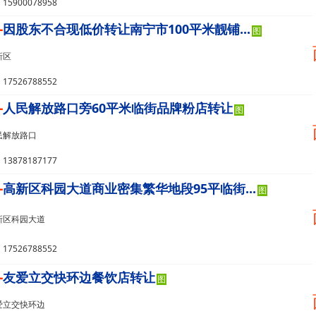
5900078958
-
因股东不合现低价转让南宁市100平米靓铺...
图
新区
7526788552
-
人民解放路口旁60平米临街品牌粉店转让
图
民解放路口
3878187177
-
高新区科园大道商业密集繁华地段95平临街...
图
新区科园大道
7526788552
-
友爱立交快环边餐饮店转让
图
爱立交快环边